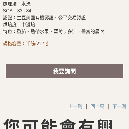
處理法：水洗
SCA：83 - 84
認證：生豆美國有機認證、公平交易認證
烘焙度：中淺焙
特色：番茄、熱帶水果、藍莓；多汁，豐富的層次
規格容量：半磅(227g)
我要詢問
上一則
|
回上頁
|
下一則
您可能會有興