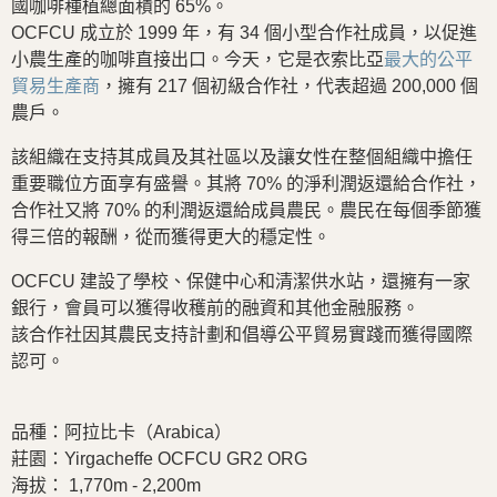
國咖啡種植總面積的 65%。
OCFCU 成立於 1999 年，有 34 個小型合作社成員，以促進
小農生產的咖啡直接出口。今天，它是衣索比亞
最大的公平
貿易生產商
，擁有 217 個初級合作社，代表超過 200,000 個
農戶。
該組織在支持其成員及其社區以及讓女性在整個組織中擔任
重要職位方面享有盛譽。其將 70% 的淨利潤返還給合作社，
合作社又將 70% 的利潤返還給成員農民。農民在每個季節獲
得三倍的報酬，從而獲得更大的穩定性。
OCFCU 建設了學校、保健中心和清潔供水站，還擁有一家
銀行，會員可以獲得收穫前的融資和其他金融服務。
該合作社因其農民支持計劃和倡導公平貿易實踐而獲得國際
認可。
品種：阿拉比卡（Arabica）
莊園：Yirgacheffe OCFCU GR2 ORG
海拔： 1,770m - 2,200m