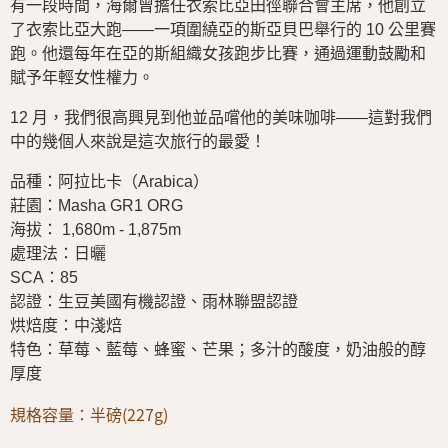
有一段時間，海爾曾擔任衣索比亞田徑聯合會主席，他創立
了衣索比亞大跑——一項圍繞亞的斯亞貝巴舉行的 10 公里賽
跑。他還每年在亞的斯組織女孩跑步比賽，通過運動鼓勵和
賦予年輕女性權力。
12 月，我們很高興見到他並品嚐他的美味咖啡——這對我們
中的幾個人來說是這次旅行的最愛！
品種：阿拉比卡（Arabica）
莊園：Masha GR1 ORG
海拔： 1,680m - 1,875m
處理法：日曬
SCA：85
認證：生豆美國有機認證
、
雨林聯盟認證
烘焙度：中淺焙
特色：草莓、藍莓、蜂蜜、芒果；多汁的酸度，奶油般的醇
厚度
規格容量：半磅(227g)