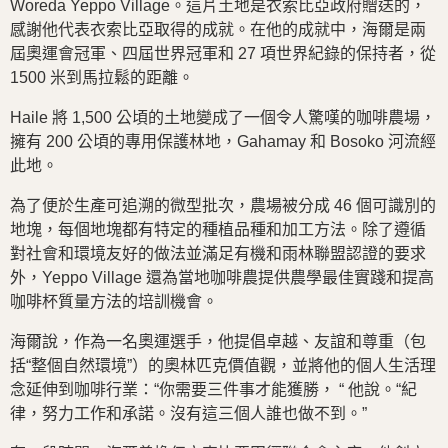
Woreda Yeppo Village。這片土地是衣索比亞政府贈送的，
感謝他代表衣索比亞取得的成就。在他的成就中，海爾是兩
屆奧運會冠軍、四屆世界冠軍和 27 項世界紀錄的保持者，從
1500 米到馬拉鬆的距離。
Haile 將 1,500 公頃的土地變成了一個令人驚嘆的咖啡農場，
擁有 200 公頃的專用保護林地，Gahamay 和 Bosoko 河流經
此地。
為了便於生產可追溯的微型批次，農場被分成 46 個可識別的
地塊，每個地塊都有特定的種植品種和加工方法。除了遵循
對社會和環境友好的做法並滿足有機和雨林聯盟認證的要求
外，Yeppo Village 還為當地咖啡農提供農學最佳實踐和提高
咖啡杯質量方法的培訓機會。
海爾說，作為一名奧運選手，他提倡卓越、友誼和尊重（包
括“整個自然環境”）的奧林匹克價值觀，並將他的個人生活理
念延伸到咖啡行業：“你需要三件事才能獲勝， “ 他說。“紀
律，努力工作和承諾。沒有這三個人誰也做不到。”