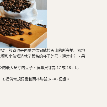
拉省，該省也是內華達德爾威拉火山的所在地。該地
土壤和小氣候造就了著名的杯子外形，通常多汁、果
比亞的最大尺寸的豆子，屏幕尺寸為 17 或 18，比
uila 提供常規認證和雨林聯盟(RFA) 認證。