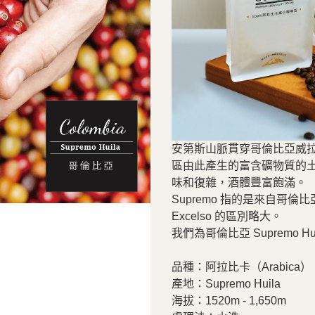
安第斯山脈貫穿哥倫比亞威
區由此產生的富含礦物質的
味和復雜，酒體豐富飽滿。
Supremo 指的是來自哥倫
Excelso 的區別略大。
我們為哥倫比亞 Supremo H
品種：阿拉比卡（Arabica）
產地：Supremo Huila
海拔：1520m - 1,650m