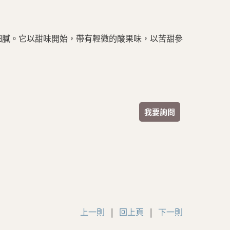
細膩。它以甜味開始，帶有輕微的酸果味，以苦甜參
我要詢問
上一則
|
回上頁
|
下一則