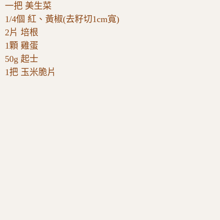
一把 美生菜
1/4個 紅、黃椒(去籽切1cm寬)
2片 培根
1顆 雞蛋
50g 起士
1把 玉米脆片