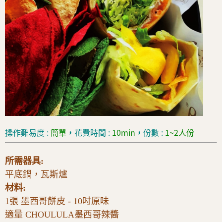
操作難易度 :
簡單
，
花費時間 :
10
min
，
份數 :
1~2人份
所需器具:
平底鍋，瓦斯爐
材料:
1張 墨西哥餅皮 - 10吋原味
適量 CHOULULA墨西哥辣醬