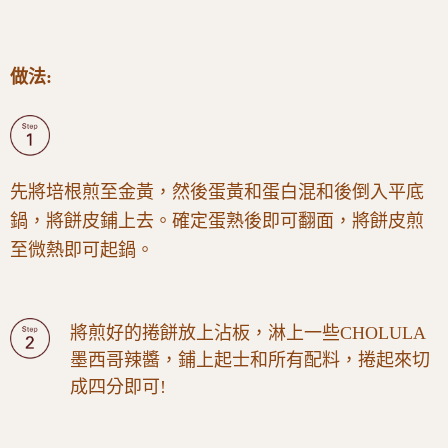
做法:
先將培根煎至金黃，然後蛋黃和蛋白混和後倒入平底
鍋，將餅皮鋪上去。確定蛋熟後即可翻面，將餅皮煎
至微熱即可起鍋。
將煎好的捲餅放上沾板，淋上一些CHOLULA
墨西哥辣醬，鋪上起士和所有配料，捲起來切
成四分即可!