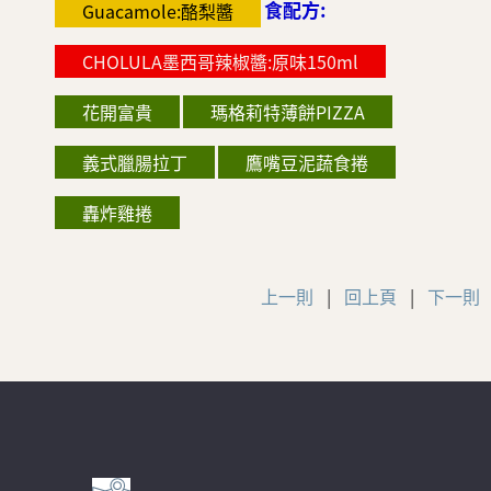
食配方:
Guacamole:酪梨醬
CHOLULA墨西哥辣椒醬:原味150ml
花開富貴
瑪格莉特薄餅PIZZA
義式臘腸拉丁
鷹嘴豆泥蔬食捲
轟炸雞捲
上一則
|
回上頁
|
下一則