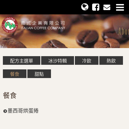
配方主選單
冰沙特輯
冷飲
熱飲
餐食
甜點
餐食
墨西哥烘蛋捲