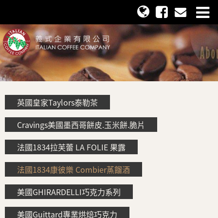
英國皇家Taylors泰勒茶
Cravings美國墨西哥餅皮.玉米餅.脆片
法國1834拉芙蕾 LA FOLIE 果露
法國1834康彼樂 Combier蒸餾酒
美國GHIRARDELLI巧克力系列
美國Guittard專業烘焙巧克力