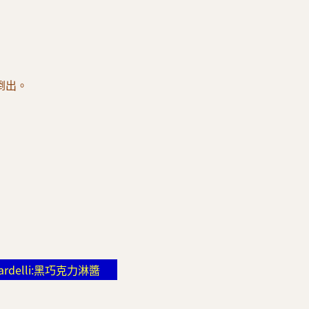
倒出。
ardelli:黑巧克力淋醬