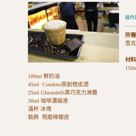
操作
所需
雪克
材料
150
100ml 鮮奶油
45ml Combier原創橙皮酒
25ml Ghirardelli黑巧克力淋醬
30ml 咖啡濃縮液
滿杯 冰塊
裝飾 現磨檸檬皮