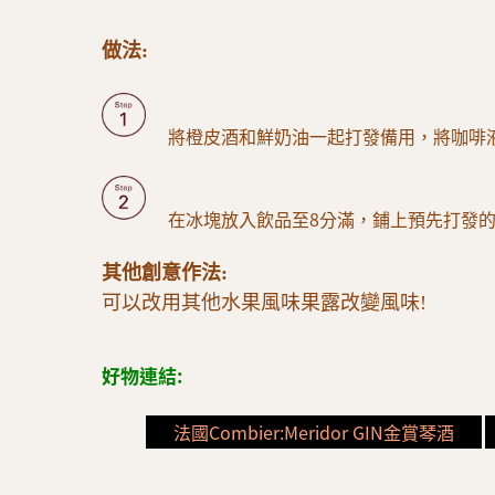
做法:
將橙皮酒和鮮奶油一起打發備用，將咖啡
在冰塊放入飲品至8分滿，鋪上預先打發
其他創意作法:
可以改用其他水果風味果露改變風味!
好物連結:
法國Combier:Meridor GIN金賞琴酒