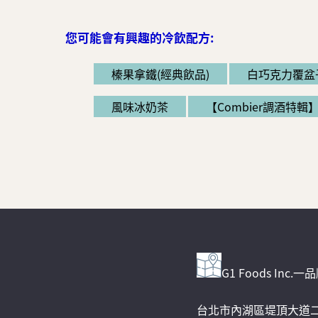
您可能會有興趣的冷飲配方:
榛果拿鐵(經典飲品)
白巧克力覆盆
風味冰奶茶
【Combier調酒特
G1 Foods Inc
台北市內湖區堤頂大道二