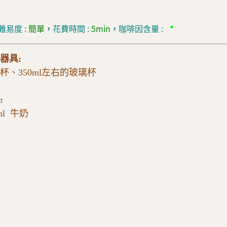
•
難易度 :
簡單
，
花費時間 :
5min
，
咖啡因含量 :
器具:
杯、350ml左右的玻璃杯
:
ml 牛奶