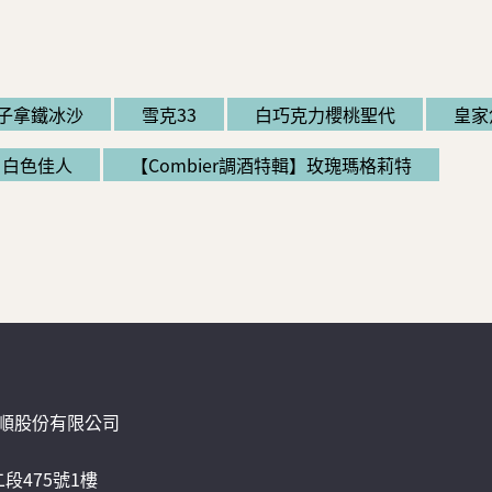
子拿鐵冰沙
雪克33
白巧克力櫻桃聖代
皇家
輯】白色佳人
【Combier調酒特輯】玫瑰瑪格莉特
.一品順股份有限公司
段475號1樓