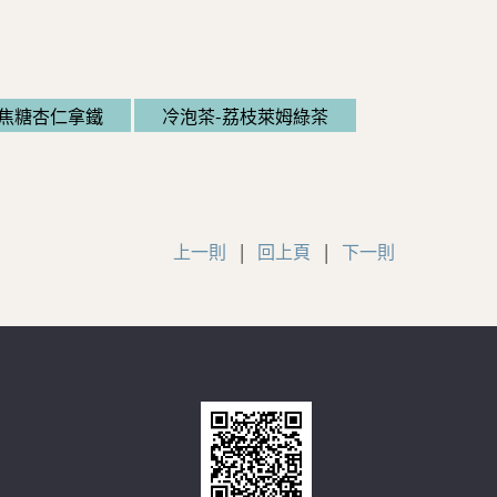
焦糖杏仁拿鐵
冷泡茶-荔枝萊姆綠茶
上一則
|
回上頁
|
下一則