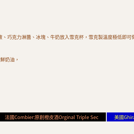
液、巧克力淋醬、冰塊、牛奶放入雪克杯，雪克製溫度極低即可
的鮮奶油，
法國Combier:原創橙皮酒Orginal Triple Sec
美國Ghir