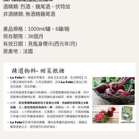
酒精類: 烈酒、雞尾酒、伏特加
非酒精類: 無酒精雞尾酒
產品規格：1000ml/罐，6罐/箱
保存期限
：36個月
有效日期：見瓶身標示(西元年/月)
原產地：法國