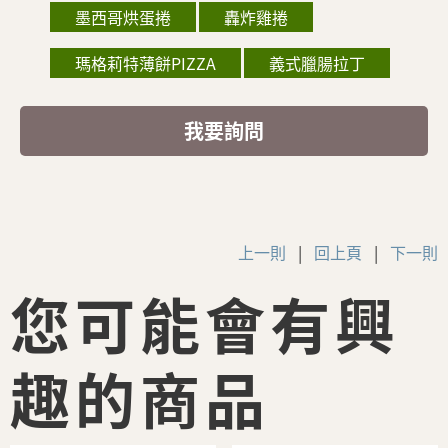
墨西哥烘蛋捲
轟炸雞捲
瑪格莉特薄餅PIZZA
義式臘腸拉丁
我要詢問
上一則
|
回上頁
|
下一則
您可能會有興
趣的商品