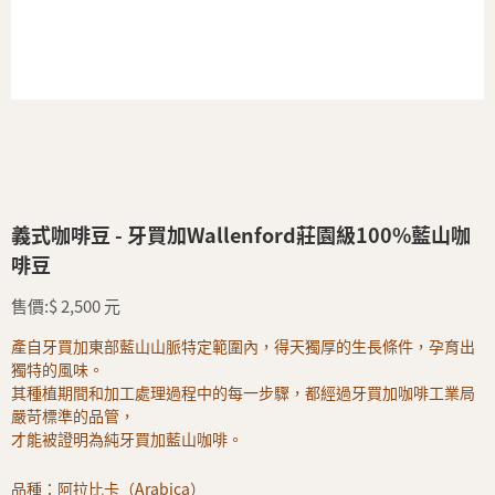
義式咖啡豆 - 牙買加Wallenford莊園級100%藍山咖
啡豆
售價:$ 2,500 元
產自牙買加東部藍山山脈特定範圍內，得天獨厚的生長條件，孕育出
獨特的風味。
其種植期間和加工處理過程中的每一步驟，都經過牙買加咖啡工業局
嚴苛標準的品管，
才能被證明為純牙買加藍山咖啡。
品種：阿拉比卡（Arabica）