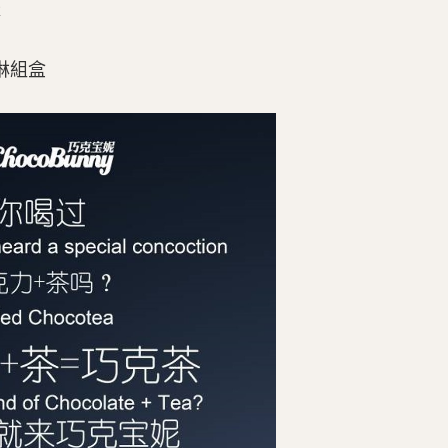
淋
淋組盒