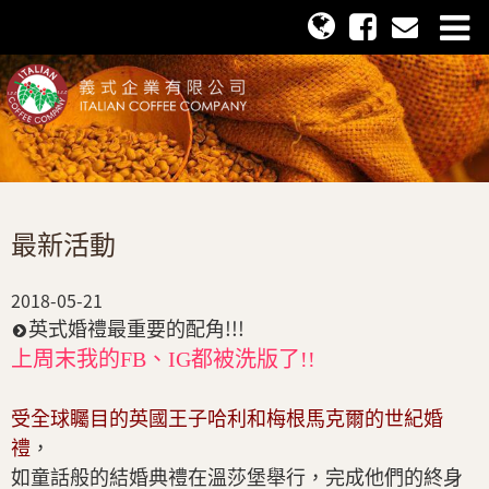
最新活動
2018-05-21
英式婚禮最重要的配角!!!
上周末我的FB、IG都被洗版了!!
受全球矚目的英國王子哈利和梅根馬克爾的世紀婚
禮
，
如童話般的結婚典禮在溫莎堡舉行，完成他們的終身