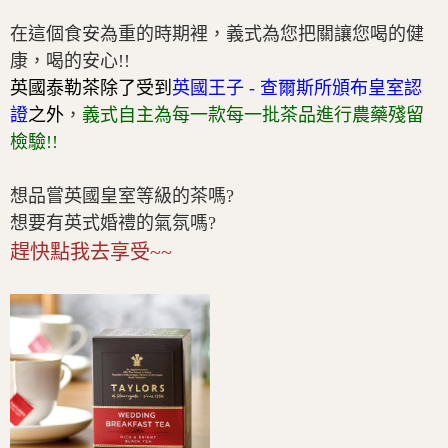
在這個食安為重的時期裡，義式為您把關讓您喝的健
康，喝的安心!!
英國泰勒茶除了受到
英國王子 - 查爾斯所頒布皇室認
證
之外
，
義式自主為每一款每一批茶品進行農藥殘留
檢驗!!
想品嘗英國皇室等級的茶嗎?
想要有英式婚禮的氣氛嗎?
趕快點我去享受~~