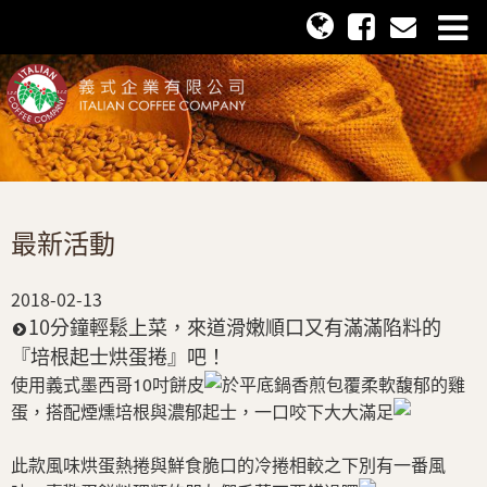
最新活動
2018-02-13
10分鐘輕鬆上菜，來道滑嫩順口又有滿滿陷料的
『培根起士烘蛋捲』吧！
使用義式墨西哥10吋餅皮
於平底鍋香煎包覆柔軟馥郁的雞
蛋，搭配煙燻培根與濃郁起士，一口咬下大大滿足
此款風味烘蛋熱捲與鮮食脆口的冷捲相較之下別有一番風