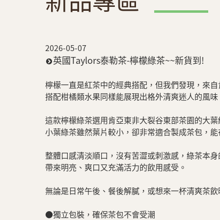
新品專區
2026-05-07
英國Taylors泰勒茶-檸檬綠茶~~新貨到!
檸檬一直是紅茶中的經典搭配，但我們發現，來自
搭配柑橘類水果同樣能展現出格外清爽迷人的風味
這款檸檬綠茶選用肯亞東非大裂谷東部茶園的大葉
小葉綠茶雖然葉片較小，卻非常適合製成茶包，能
整體口感清淡順口，沒有苦澀或刺激感，綠茶本身
帶來明亮、爽口又充滿活力的飲用感受。
無論是日常午後、餐後解膩，或想來一杯清爽茶飲
●獨立包裝，確保茶包不會受潮