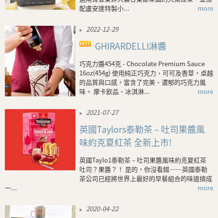
配盧安達特製小...
more
2022-12-29
GHIRARDELLI淋醬
巧克力醬454克 - Chocolate Premium Sauce
16oz(454g) 使用純正巧克力、可可及香草，卓越
的品質與口感，富含了完美、濃郁的巧克力風
味。 摩卡飲品、冰淇淋...
more
2021-07-27
英國Taylors泰勒茶 – 吐司果醬風
味約克夏紅茶 全新上市!
英國Taylo1泰勒茶 – 吐司果醬風味約克夏紅茶
吐司？果醬？！ 是的，你沒看錯——英國泰勒
茶公司已經將世界上最好的早餐組合的味道擠成
一...
more
2020-04-22