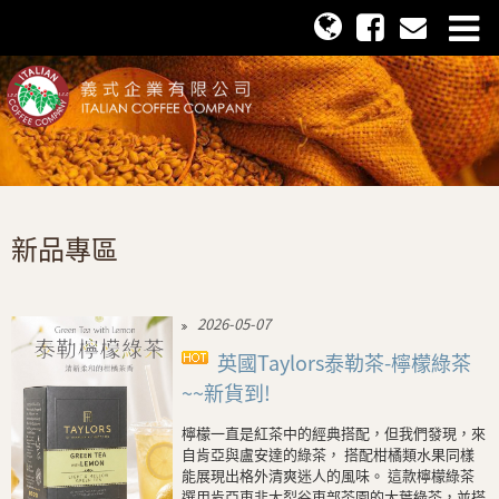
新品專區
2026-05-07
英國Taylors泰勒茶-檸檬綠茶
~~新貨到!
檸檬一直是紅茶中的經典搭配，但我們發現，來
自肯亞與盧安達的綠茶， 搭配柑橘類水果同樣
能展現出格外清爽迷人的風味。 這款檸檬綠茶
選用肯亞東非大裂谷東部茶園的大葉綠茶，並搭