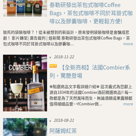
泰勒研發出茶包式咖啡Coffee
Bags，茶包式咖啡不同於耳掛式咖
啡以及膠囊咖啡，更輕鬆方便!
致死的袋裝咖啡？！從未被想到的新設計，原來發明袋裝咖啡是會釀成悲
劇！ 影片轉至| 廣告裁判 | 妞新聞 泰勒研發出茶包式咖啡Coffee Bags，茶
包式咖啡不同於耳掛式咖啡以及膠囊咖...
more
2018-11-22
【全新亮相】法國Combier系
列，驚艷登場
✻點選商品文字看詳細介紹✻ 這次義式為您獻上
源自1834年的法國Combier酒莊精選商品!! 每一
款都是為了天然風味而生，無論酒類或果露類都
值得細細品嘗~ ᕙCombier微...
more
2018-08-21
阿薩姆紅茶